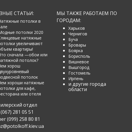
ЗНЫЕ СТАТЬИ:
МЫ ТАКЖЕ РАБОТАЕМ ПО
ГОРОДАМ:
Натяжные потолки в
зале
Харьков
Модные потолки 2020
Чернигов
Глянцевые натяжные
Буча
потолки увеличивают
Бровары
объем квартиры!
Боярка
Что сначала —обои или
Борисполь
натяжной потолок?
Вишневое
Чем хорош
Вышгород
двухуровневый
Гостомель
подвесной потолок
Ирпень
Чем хороши натяжные
и другие города
потолки для кафе,
области
ресторана или отеля
илерский отдел
(067) 281 05 51
ber (099) 258 80 81
z@potolkoff.kiev.ua