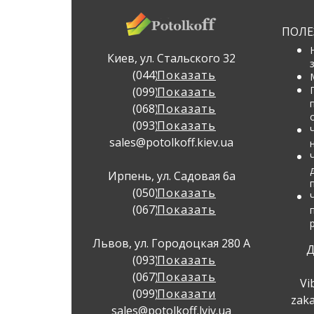
ПОЛЕ
Киев, ул. Стальского 32
(044) 337 32 23
Показать
(099) 383 71 72
Показать
(068) 383 71 72
Показать
(093) 383 71 72
Показать
sales@potolkoff.kiev.ua
Ирпень, ул. Садовая 6а
(050) 397 49 79
Показать
(067) 397 49 79
Показать
Львов, ул. Городоцкая 280 А
Д
(093) 383 22 77
Показать
(067) 383 22 77
Показать
Vi
(099) 383 22 77
Показати
zaka
sales@potolkoff.lviv.ua