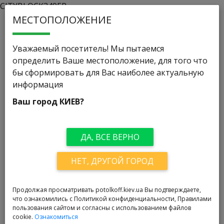
CITYBLOCK349EP
МЕСТОПОЛОЖЕНИЕ
Potolkoff
>
Освещение
>
Светильники Swarovski
Уважаемый посетитель! Мы пытаемся
Светильники Swarovski
определить Ваше местоположение, для того что
бы сформировать для Вас наиболее актуальную
информация
Система светодиодного
Ваш город
КИЕВ
?
освещения Crystal StarLed
ДА, ВСЕ ВЕРНО
Благоприятную атмосферу можно создать с
помощью системы освещения Crystal StarLed, она
НЕТ, ДРУГОЙ ГОРОД
была создана в сочетании с кристаллами и
светодиодами. Эта система обеспечивает
великолепный эффект в иллюминации и создаст
Продолжая просматривать potolkoff.kiev.ua Вы подтверждаете,
перелив или мерцание на ваших стенах и потолке,
что ознакомились с Политикой конфиденциальности, Правилами
пользования сайтом и согласны с использованием файлов
тем самым заставляя ваше помещении словно
cookie.
Ознакомиться
играть с вами. Она намного больше служит чем в