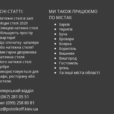
НІ СТАТТІ:
МИ ТАКОЖ ПРАЦЮЄМО
ПО МІСТАХ:
Натяжні стелі в залі
Модні стелі 2020
Харків
Глянцеві натяжні стелі
Чернігів
збільшують простір
Буча
квартири!
Бровари
Що спочатку -шпалери
Боярка
або натяжна стеля?
Бориспіль
Чим гарна дворівнева
Вишневе
натяжна стеля
Вишгород
Чого натяжні стелі
Гостомель
добре
Ірпінь
використовуються для
та інші міста області
кафе, ресторану або
готелю
илерський відділ
(067) 281 05 51
ber (099) 258 80 81
z@potolkoff.kiev.ua