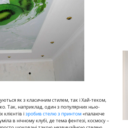
нуються як з класичним стилем, так і Хай-теком,
ко. Так, наприклад, один з популярних нью-
 клієнтів і
зробив стелю з принтом
«палаюче
уміла в нічному клубі, де тема фентезі, космосу –
ли просто шоковані такою незвичайною стелею.