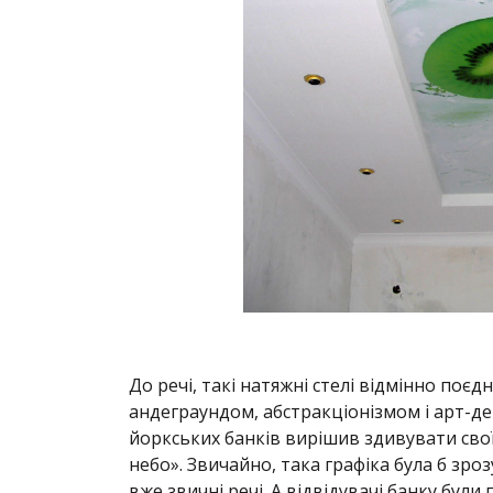
До речі, такі натяжні стелі відмінно поєд
андеграундом, абстракціонізмом і арт-де
йоркських банків вирішив здивувати своїх
небо». Звичайно, така графіка була б зроз
вже звичні речі. А відвідувачі банку бу