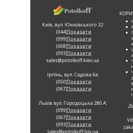
КОРИС
Київ, вул. Юхновського 32
(044) 337 32 23
Показати
(099) 383 71 72
Показати
(068) 383 71 72
Показати
(093) 383 71 72
Показати
sales@potolkoff.kiev.ua
Ірпінь, вул. Садова 6а
(050) 397 49 79
Показати
(067) 397 49 79
Показати
Львів вул. Городоцька 280 А:
Д
(099) 383 22 77
Показати
(067) 383 22 77
Показати
Vi
(093) 383 22 77
Показати
zaka
sales@potolkoff.lviv.ua