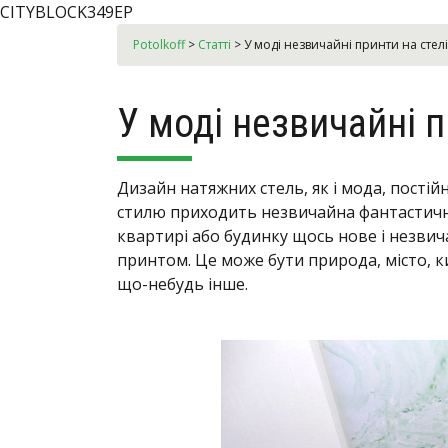
CITYBLOCK349EP
Potolkoff
>
Статті
>
У моді незвичайні принти на стелі
У моді незвичайні п
Дизайн натяжних стель, як і мода, пості
стилю приходить незвичайна фантастична
квартирі або будинку щось нове і незвич
принтом. Це може бути природа, місто, ки
що-небудь інше.