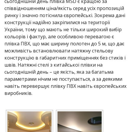
сьогоднішній день плівка MSD є кращою за
співвідношенням ціна/якість серед усіх пропозицій
ринку і значно потіснила європейські. Зокрема дані
конструкції надійно закріпилися на території
України, тому що мають не тільки широкий вибір
кольорів і фактур, але особливою перевагою є
плівка ПВХ, що має ширину полотен до 5 м, що дає
можливість встановлювати натяжну стельову
конструкцію в габаритних приміщеннях без стиків і
швів. Натяжні стелі з китайської плівки на
сьогоднішній день – це якість, яка за багатьма
параметрами нічим не поступається, а за деякими
навіть перевершує плівку ПВХ навіть європейських
виробників.