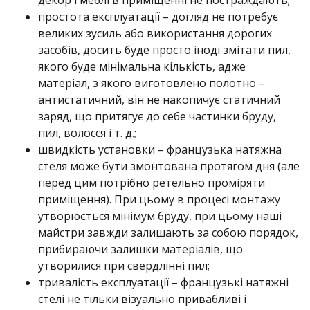
декор і меблі в приміщенні не постраждають;
простота експлуатації – догляд не потребує
великих зусиль або використання дорогих
засобів, досить буде просто іноді змітати пил,
якого буде мінімальна кількість, адже
матеріал, з якого виготовлено полотно –
антистатичний, він не накопичує статичний
заряд, що притягує до себе частинки бруду,
пил, волосся і т. д.;
швидкість установки – французька натяжна
стеля може бути змонтована протягом дня (але
перед цим потрібно ретельно проміряти
приміщення). При цьому в процесі монтажу
утворюється мінімум бруду, при цьому наші
майстри завжди залишають за собою порядок,
прибираючи залишки матеріалів, що
утворилися при свердлінні пил;
тривалість експлуатації – французькі натяжні
стелі не тільки візуально привабливі і