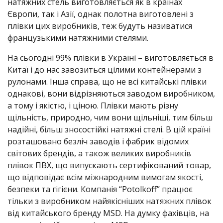
натяжних стель виготовляється як в країнах
Європи, так і Азії, однак полотна виготовлені з
плівки цих виробників, теж будуть називатися
французькими натяжними стелями.
На сьогодні 99% плівки в Україні – виготовляється в
Китаї і до нас завозиться цілими контейнерами з
рулонами. Інша справа, що не всі китайські плівки
однакові, вони відрізняються заводом виробником,
а тому і якістю, і ціною. Плівки мають різну
щільність, природно, чим вони щільніші, тим більш
надійні, більш зносостійкі натяжні стелі. В цій країні
розташовано безліч заводів і фабрик відомих
світових брендів, а також великих виробників
плівок ПВХ, що випускають сертифікований товар,
що відповідає всім міжнародним вимогам якості,
безпеки та гігієни. Компанія “Potolkoff” працює
тільки з виробником найякісніших натяжних плівок
від китайського бренду MSD. На думку фахівців, на