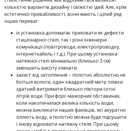
стилістичне рішення, яке відрізняється великою
кількістю варіантів дизайну і свіжістю ідей. Але, крім
естетичної привабливості, вони мають і цілий ряд
інших переваг:
їх установка допомагає приховати як дефекти
стаціонарної стелі, так і різні інженерні
комунікації (повітроводи, електропроводку,
інтернеткабель і т.д.). При цьому установка
натяжної стелі мінімально (близько 3 см)
зменшить висоту кімнати;
захист від затоплення – полотно абсолютно не
боїться вологи, один квадратний метр плівки
здатний витримати близько півтори сотні
літрів води. При форс-мажорних обставинах,
коли накопичилася велика кількість води,
можна викликати наших фахівців, які акуратно
зіллють воду, а полотно можна буде підсушити
і знову відновити натяжну стеля. При цьому