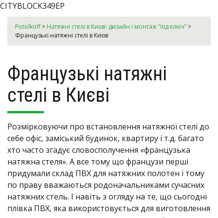
CITYBLOCK349EP
Potolkoff
>
Натяжні стелі в Києві: дизайн і монтаж “під ключ”
>
Французькі натяжні стелі в Києві
Французькі натяжні
стелі в Києві
Розмірковуючи про встановлення натяжної стелі до
себе офіс, заміський будинок, квартиру і т.д. багато
хто часто згадує словосполучення «французька
натяжна стеля». А все тому що французи перші
придумали склад ПВХ для натяжних полотен і тому
по праву вважаються родоначальниками сучасних
натяжних стель. І навіть з огляду на те, що сьогодні
плівка ПВХ, яка використовується для виготовлення