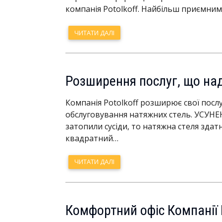
компанія Potolkoff. Найбільш приємни
ЧИТАТИ ДАЛІ
Розширення послуг, що на
Компанія Potolkoff розширює свої послу
обслуговування натяжних стель. УСУ
затопили сусіди, то натяжна стеля здат
квадратний…
ЧИТАТИ ДАЛІ
Комфортний офіс Компанії P