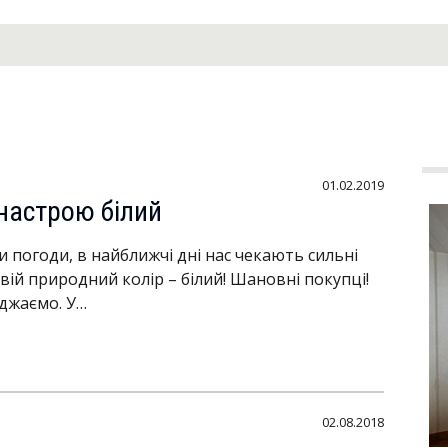
01.02.2019
 настрою білий
погоди, в найближчі дні нас чекають сильні
свій природний колір – білий! Шановні покупці!
джаємо. У…
02.08.2018