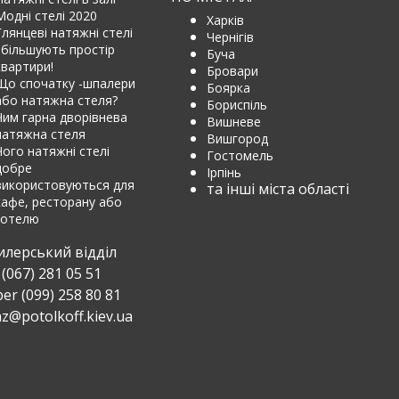
Модні стелі 2020
Харків
Глянцеві натяжні стелі
Чернігів
збільшують простір
Буча
квартири!
Бровари
Що спочатку -шпалери
Боярка
або натяжна стеля?
Бориспіль
Чим гарна дворівнева
Вишневе
натяжна стеля
Вишгород
Чого натяжні стелі
Гостомель
добре
Ірпінь
використовуються для
та інші міста області
кафе, ресторану або
готелю
илерський відділ
(067) 281 05 51
ber (099) 258 80 81
z@potolkoff.kiev.ua