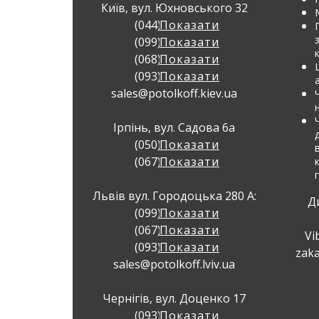
Київ, вул. Юхновського 32
(044) 337 32 23
Показати
(099) 383 71 72
Показати
(068) 383 71 72
Показати
(093) 383 71 72
Показати
sales@potolkoff.kiev.ua
Ірпінь, вул. Садова 6а
(050) 397 49 79
Показати
(067) 397 49 79
Показати
Львів вул. Городоцька 280 А:
Д
(099) 383 22 77
Показати
(067) 383 22 77
Показати
Vi
(093) 383 22 77
Показати
zaka
sales@potolkoff.lviv.ua
Чернігів, вул. Доценко 17
(093) 383 71 73
Показати