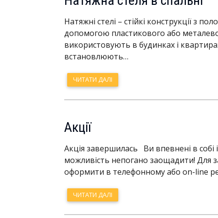
Натяжна стеля в спальні
Натяжні стелі – стійкі конструкції з по
допомогою пластикового або металевог
використовують в будинках і квартирах
встановлюють…
ЧИТАТИ ДАЛІ
Акції
Акція завершилась Ви впевнені в собі 
можливість непогано заощадити! Для з
оформити в телефонному або on-line р
ЧИТАТИ ДАЛІ