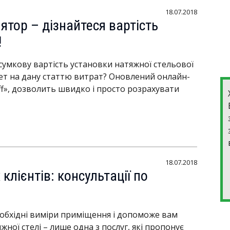
18.07.2018
тор – дізнайтеся вартість
!
сумкову вартість установки натяжної стельової
жет на дану статтю витрат? Оновлений онлайн-
ff», дозволить швидко і просто розрахувати
18.07.2018
лієнтів: консультації по
необхідні виміри приміщення і допоможе вам
ої стелі – лише одна з послуг, які пропонує