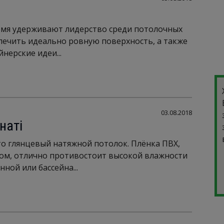
емя удерживают лидерство среди потолочных
печить идеально ровную поверхность, а также
нерские идеи...
03.08.2018
наті
то глянцевый натяжной потолок. Плёнка ПВХ,
ом, отлично противостоит высокой влажности
ной или бассейна...