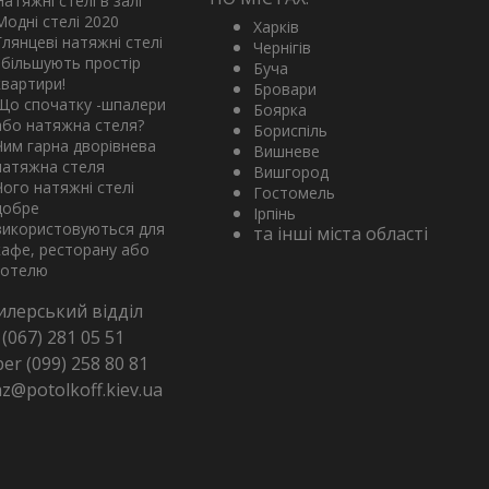
Натяжні стелі в залі
Модні стелі 2020
Харків
Глянцеві натяжні стелі
Чернігів
збільшують простір
Буча
квартири!
Бровари
Що спочатку -шпалери
Боярка
або натяжна стеля?
Бориспіль
Чим гарна дворівнева
Вишневе
натяжна стеля
Вишгород
Чого натяжні стелі
Гостомель
добре
Ірпінь
використовуються для
та інші міста області
кафе, ресторану або
готелю
илерський відділ
(067) 281 05 51
ber (099) 258 80 81
z@potolkoff.kiev.ua