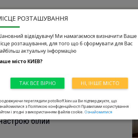
МІСЦЕ РОЗТАШУВАННЯ
ановний відвідувачу! Ми намагаємося визначити Ваше
ісце розташування, для того що б сформувати для Вас
айбільш актуальну інформацію
04.12.2020
аше місто
КИЕВ
?
атмосферу в будинку? Тоді
елях
ТАК ВСЕ ВІРНО
НІ, ІНШЕ МІСТО
родовжуючи переглядати potolkoff.kiev.ua Ви підтверджуєте, що
знайомилися з Політикою конфіденційності Правилами користування
айтом і згодні з використанням файлів cookie.
Ознайомитися
01.02.2019
 настрою білий